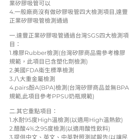
業矽膠吸管可以
4.一般廠商沒有做矽膠吸管四大檢測項目,達豐
正業矽膠吸管檢測通過
一.達豐正業矽膠吸管通過台灣SGS四大檢測項
目：
1.橡膠Rubber檢測(台灣矽膠商品需參考橡膠
規範，此項目已含塑化劑檢測)
2.美國FDA衛生標準檢測
3.八大重金屬檢測
4.pairs酚A(BPA)檢測(台灣矽膠商品並無BPA
規範,此項目參考PPSU奶瓶規範)
二.其它重點項目：
1.水耐95度High溫檢測(以適用High溫熱飲)
2.醋酸4%之95度檢測(以適用酸性飲料)
3.提供中文、英文、中英對照測試報告(以讓民