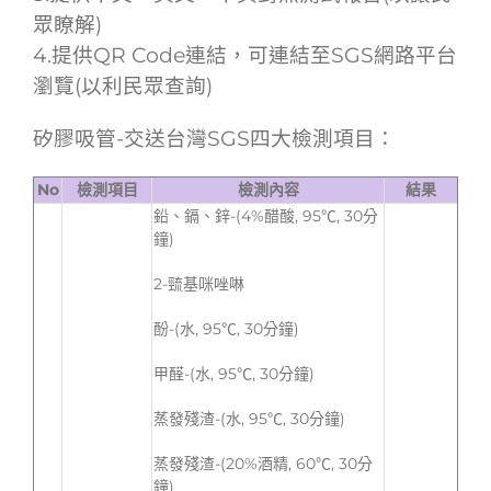
眾瞭解)
4.提供QR Code連結，可連結至SGS網路平台
瀏覽(以利民眾查詢)
矽膠吸管-交送台灣SGS四大檢測項目：
No
檢測項目
檢測內容
結果
鉛、鎘、鋅-(4%醋酸, 95℃, 30分
鐘)
2-巰基咪唑啉
酚-(水, 95℃, 30分鐘)
甲醛-(水, 95℃, 30分鐘)
蒸發殘渣-(水, 95℃, 30分鐘)
蒸發殘渣-(20%酒精, 60℃, 30分
鐘)