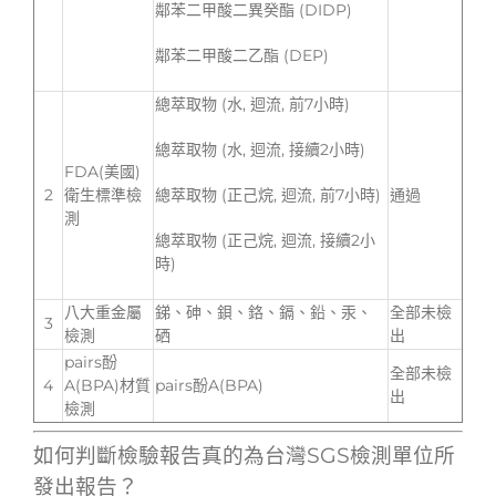
鄰苯二甲酸二異癸酯 (DIDP)
鄰苯二甲酸二乙酯 (DEP)
總萃取物 (水, 迴流, 前7小時)
總萃取物 (水, 迴流, 接續2小時)
FDA(美國)
2
衛生標準檢
總萃取物 (正己烷, 迴流, 前7小時)
通過
測
總萃取物 (正己烷, 迴流, 接續2小
時)
八大重金屬
銻、砷、鋇、鉻、鎘、鉛、汞、
全部未檢
3
檢測
硒
出
pairs酚
全部未檢
4
A(BPA)材質
pairs酚A(BPA)
出
檢測
如何判斷檢驗報告真的為台灣SGS檢測單位所
發出報告？