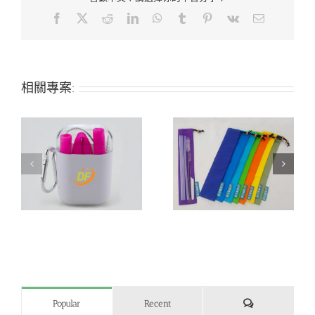
Facebook
X
Reddit
LinkedIn
WhatsApp
Tumblr
Pinterest
Vk
Email:
相關專案:
日式和風收納袋(束口
吸
可打印Logo:七彩束口收
及信封式)+矽膠吸管
納袋+矽膠吸管23cm
23cm
評
Popular
Recent