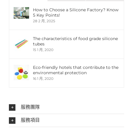
論
How to Choose a Silicone Factory? Know
5 Key Points!
28 2 月, 2025
The characteristics of food grade silicone
tubes
15 1 月, 2020
Eco-friendly hotels that contribute to the
environmental protection
16 1 月, 2020
服務團隊
服務項目