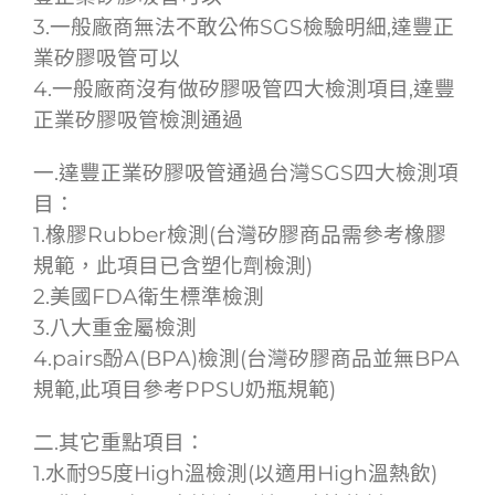
3.一般廠商無法不敢公佈SGS檢驗明細,達豐正
業矽膠吸管可以
4.一般廠商沒有做矽膠吸管四大檢測項目,達豐
正業矽膠吸管檢測通過
一.達豐正業矽膠吸管通過台灣SGS四大檢測項
目：
1.橡膠Rubber檢測(台灣矽膠商品需參考橡膠
規範，此項目已含塑化劑檢測)
2.美國FDA衛生標準檢測
3.八大重金屬檢測
4.pairs酚A(BPA)檢測(台灣矽膠商品並無BPA
規範,此項目參考PPSU奶瓶規範)
二.其它重點項目：
1.水耐95度High溫檢測(以適用High溫熱飲)