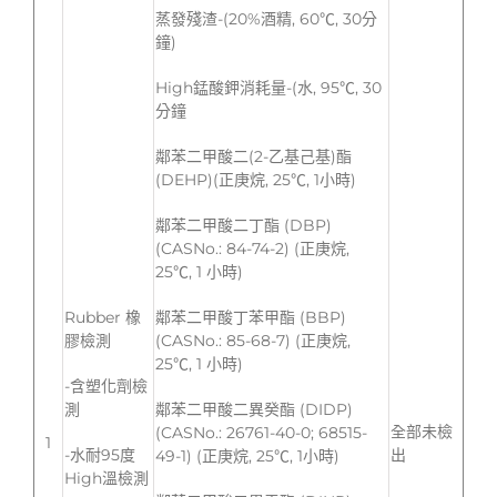
蒸發殘渣-(20%酒精, 60℃, 30分
鐘)
High錳酸鉀消耗量-(水, 95℃, 30
分鐘
鄰苯二甲酸二(2-乙基己基)酯
(DEHP)(正庚烷, 25℃, 1小時)
鄰苯二甲酸二丁酯 (DBP)
(CASNo.: 84-74-2) (正庚烷,
25℃, 1 小時)
Rubber 橡
鄰苯二甲酸丁苯甲酯 (BBP)
膠檢測
(CASNo.: 85-68-7) (正庚烷,
25℃, 1 小時)
-含塑化劑檢
測
鄰苯二甲酸二異癸酯 (DIDP)
全部未檢
(CASNo.: 26761-40-0; 68515-
1
-水耐95度
出
49-1) (正庚烷, 25℃, 1小時)
High溫檢測