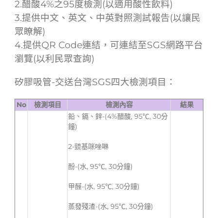
2.醋酸4%之95度檢測(以適用酸性飲料)
3.提供中文、英文、中英對照測試報告(以讓民
眾瞭解)
4.提供QR Code連結，可連結至SGS網路平台
瀏覽(以利民眾查詢)
矽膠吸管-交送台灣SGS四大檢測項目：
No
檢測項目
檢測內容
結果
鉛、鎘、鋅-(4%醋酸, 95℃, 30分
鐘)
2-巰基咪唑啉
酚-(水, 95℃, 30分鐘)
甲醛-(水, 95℃, 30分鐘)
蒸發殘渣-(水, 95℃, 30分鐘)