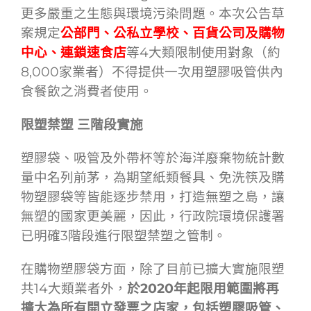
更多嚴重之生態與環境污染問題。本次公告草
案規定
公部門、公私立學校、百貨公司及購物
中心、連鎖速食店
等4大類限制使用對象（約
8,000家業者）不得提供一次用塑膠吸管供內
食餐飲之消費者使用。
限塑禁塑 三階段實施
塑膠袋、吸管及外帶杯等於海洋廢棄物統計數
量中名列前茅，為期望紙類餐具、免洗筷及購
物塑膠袋等皆能逐步禁用，打造無塑之島，讓
無塑的國家更美麗，因此，行政院環境保護署
已明確3階段進行限塑禁塑之管制。
在購物塑膠袋方面，除了目前已擴大實施限塑
共14大類業者外，
於2020年起限用範圍將再
擴大為所有開立發票之店家，包括塑膠吸管、