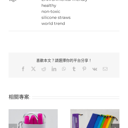
healthy
non-toxic
silicone straws
world trend
喜歡本文？請選擇你的平台分享！
Facebook
X
Reddit
LinkedIn
WhatsApp
Tumblr
Pinterest
Vk
Email:
相關專案: