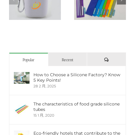
日式和風收納袋(束口
吸
可打印Logo:七彩束口收
及信封式)+矽膠吸管
納袋+矽膠吸管23cm
23cm
評
Popular
Recent
論
How to Choose a Silicone Factory? Know
5 Key Points!
28 2 月, 2025
The characteristics of food grade silicone
tubes
15 1 月, 2020
Eco-friendly hotels that contribute to the