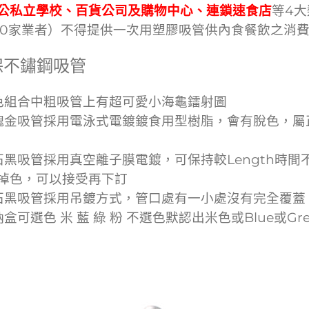
公私立學校、百貨公司及購物中心、連鎖速食店
等4
000家業者）不得提供一次用塑膠吸管供內食餐飲之消
保不鏽鋼吸管
色組合中粗吸管上有超可愛小海龜鐳射圖
瑰金吸管採用電泳式電鍍鍍食用型樹脂，會有脫色，屬
石黑吸管採用真空離子膜電鍍，可保持較Length時
掉色，可以接受再下訂
石黑吸管採用吊鍍方式，管口處有一小處沒有完全覆蓋
納盒可選色 米 藍 綠 粉 不選色默認出米色或Blue或Gre