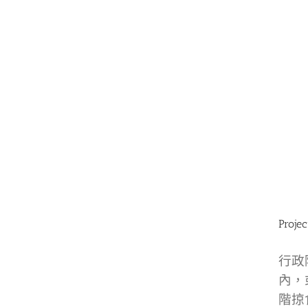
Projec
行政
內，
階掠