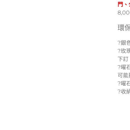
門、
8,
環
?銀
?玫
下訂
?曜
可能
?曜
?收