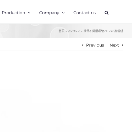
Production
Company
Contact us
首頁
»
Portfolio
»
環保不鏽鋼吸管21.5cm攜帶組
Previous
Next