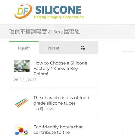
Skip
to
content
環保不鏽鋼吸管21.5cm攜帶組
評
Popular
Recent
論
How to Choose a Silicone
Factory? Know 5 Key
View
Points!
Large
28 2 月, 2025
Imag
The characteristics of food
grade silicone tubes
15 1 月, 2020
Eco-friendly hotels that
contribute to the