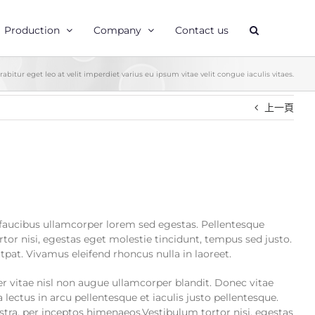
Production
Company
Contact us
rabitur eget leo at velit imperdiet varius eu ipsum vitae velit congue iaculis vitaes.
上一頁
r faucibus ullamcorper lorem sed egestas. Pellentesque
tor nisi, egestas eget molestie tincidunt, tempus sed justo.
tpat. Vivamus eleifend rhoncus nulla in laoreet.
 vitae nisl non augue ullamcorper blandit. Donec vitae
 lectus in arcu pellentesque et iaculis justo pellentesque.
stra, per inceptos himenaeos.Vestibulum tortor nisi, egestas