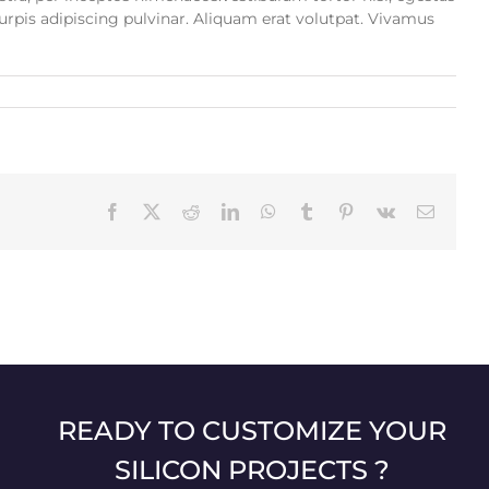
turpis adipiscing pulvinar. Aliquam erat volutpat. Vivamus
Facebook
X
Reddit
LinkedIn
WhatsApp
Tumblr
Pinterest
Vk
Email:
READY TO CUSTOMIZE YOUR
SILICON PROJECTS ?