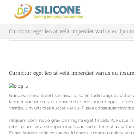
Skip
to
content
Curabitur eget leo at velit imperdiet varius eu ipsum 
Curabitur eget leo at velit imperdiet varius eu ipsum 
Nunc euismod lobortis massa, id sollicitudin augue auctor v
laoreet auctor eros, et consectetur eros auctor eget. Lorem 
Vestibulum ultricies auctor varius. Fusce consequat tincidun
Aliquam commodo gravida magna eget tincidunt. Fusce nisi
nibh ipsum, vitae semper orci. Nunc sed elit in nulla auctor 
Etiam laoreet sodales sapien, id congue magna malesuada ut.