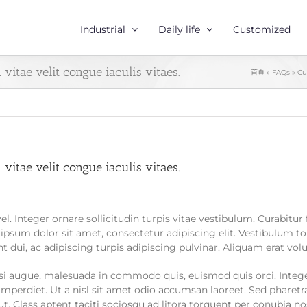
Industrial
Daily life
Customized
vitae velit congue iaculis vitaes.
首頁
»
FAQs
»
Cu
vitae velit congue iaculis vitaes.
el. Integer ornare sollicitudin turpis vitae vestibulum. Curabitu
ipsum dolor sit amet, consectetur adipiscing elit. Vestibulum tor
t dui, ac adipiscing turpis adipiscing pulvinar. Aliquam erat volu
 augue, malesuada in commodo quis, euismod quis orci. Integer
imperdiet. Ut a nisl sit amet odio accumsan laoreet. Sed pharetra
 Class aptent taciti sociosqu ad litora torquent per conubia no