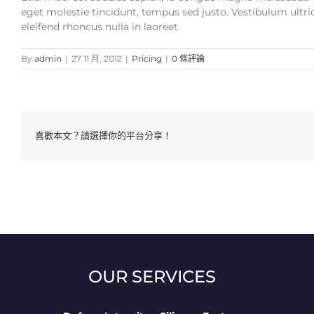
eget molestie tincidunt, tempus sed justo. Vestibulum ultric
eleifend rhoncus nulla in laoreet.
By
admin
|
27 11 月, 2012
|
Pricing
|
0 條評論
喜歡本文？請選擇你的平台分享！
OUR SERVICES